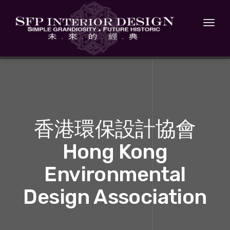
Toggl
navig
香港環保設計協會
Hong Kong
Environmental
Design Association